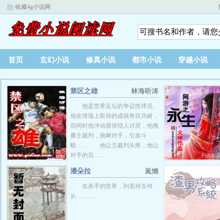
收藏4g小说网
首页
玄幻小说
修真小说
都市小说
穿越小说
禁区之雄
林海听涛
他是世界足坛的争议性球员。
他在球场上取得的成就有目共睹，
但同时他冲动嚣张招人讨厌，他推
搡主裁判，挑衅对手，引发斗
殴…… 他让主裁判头疼，他让
对手的后... ...
潘朵拉
嵐懶
在杀手的世界，到底何去何
从......... ...