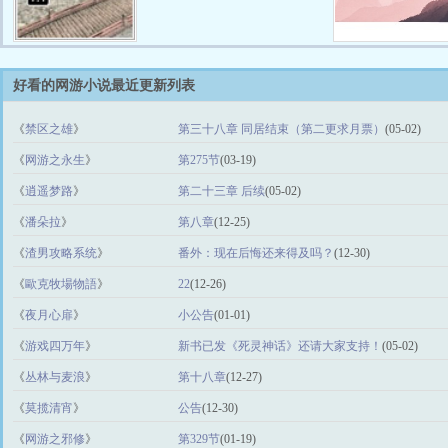
好看的网游小说最近更新列表
《
禁区之雄
》
第三十八章 同居结束（第二更求月票）
(05-02)
《
网游之永生
》
第275节
(03-19)
《
逍遥梦路
》
第二十三章 后续
(05-02)
《
潘朵拉
》
第八章
(12-25)
《
渣男攻略系统
》
番外：现在后悔还来得及吗？
(12-30)
《
歐克牧場物語
》
22
(12-26)
《
夜月心扉
》
小公告
(01-01)
《
游戏四万年
》
新书已发《死灵神话》还请大家支持！
(05-02)
《
丛林与麦浪
》
第十八章
(12-27)
《
莫揽清宵
》
公告
(12-30)
《
网游之邪修
》
第329节
(01-19)