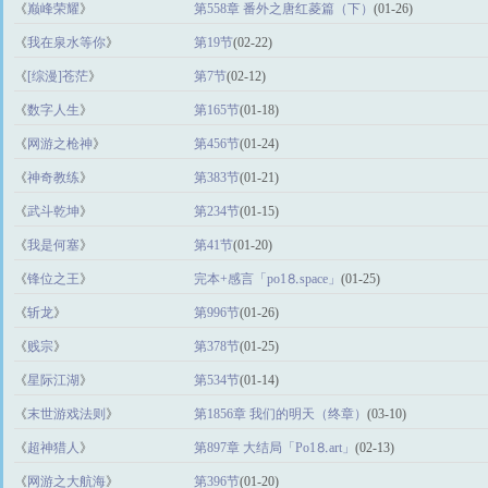
《
巅峰荣耀
》
第558章 番外之唐红菱篇（下）
(01-26)
《
我在泉水等你
》
第19节
(02-22)
《
[综漫]苍茫
》
第7节
(02-12)
《
数字人生
》
第165节
(01-18)
《
网游之枪神
》
第456节
(01-24)
《
神奇教练
》
第383节
(01-21)
《
武斗乾坤
》
第234节
(01-15)
《
我是何塞
》
第41节
(01-20)
《
锋位之王
》
完本+感言「po1⒏space」
(01-25)
《
斩龙
》
第996节
(01-26)
《
贱宗
》
第378节
(01-25)
《
星际江湖
》
第534节
(01-14)
《
末世游戏法则
》
第1856章 我们的明天（终章）
(03-10)
《
超神猎人
》
第897章 大结局「Рo1⒏аrt」
(02-13)
《
网游之大航海
》
第396节
(01-20)