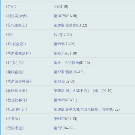
《
寻心
》
完
(03-19)
《
捕快网游录
》
第107节
(01-18)
《
足坛破坏王
》
第20章 要炒作
(03-22)
《
圆
》
后记
(12-30)
《
月神[全息]
》
第99节
(12-29)
《
网游重生法神
》
第453节
(01-19)
《
在那之后
》
番外、活得快乐
(01-16)
《
超级盗贼
》
第32章 骚动
(02-13)
《
网游缔造神话
》
第34节
(02-08)
《
轮回马里奥
》
第38章 46小火球不给力（修）
(02-10)
《
数据侠客行
》
第260节
(01-21)
《
从后卫打起
》
第19章 新手大礼包绿色技能：假摔
(03-22)
《
大冒险
》
第645节
(01-15)
《
无限求生
》
第7节
(04-02)