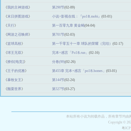
《
我的主神游戏
》
第290节
(02-09)
《
末日拼图游戏
》
小说+影视在线：『po1⒏mоbi』
(03-01)
《
天行
》
第一百零九章 黄金蝎
(04-04)
《
网游之召唤师
》
第701节
(02-03)
《
篮球高校
》
第一千零五十一章 球队的荣耀（完结）
(02-17)
《
球王无双
》
完本+感言「Рo1⒏run」
(02-16)
《
撩你[电竞]
》
分卷(99)
(02-26)
《
王子的优雅
》
第455章 完本+感言「po1⒏homes」
(03-01)
《
暴牧女王
》
第144节
(02-24)
《
颤栗世界
》
第527节
(03-27)
本站所有小说为转载作品，所有章节均由
Copyright © 2
粤IC