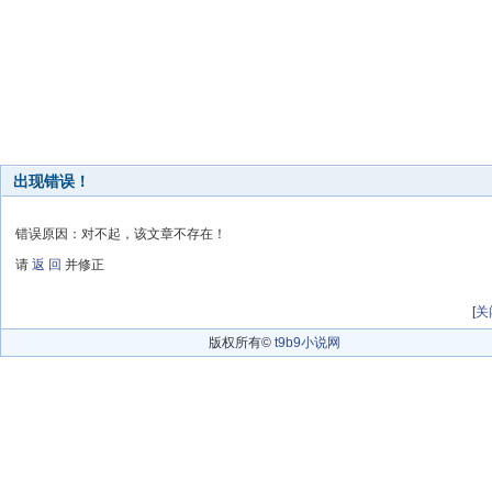
出现错误！
错误原因：对不起，该文章不存在！
请
返 回
并修正
[
关
版权所有©
t9b9小说网