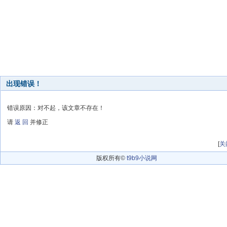
出现错误！
错误原因：对不起，该文章不存在！
请
返 回
并修正
[
关
版权所有©
t9b9小说网